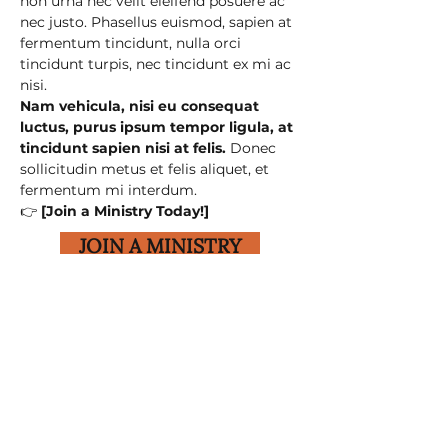
non urna nec velit eleifend posuere ac 
nec justo. Phasellus euismod, sapien at 
fermentum tincidunt, nulla orci 
tincidunt turpis, nec tincidunt ex mi ac 
nisi.
Nam vehicula, nisi eu consequat 
luctus, purus ipsum tempor ligula, at 
tincidunt sapien nisi at felis.
 Donec 
sollicitudin metus et felis aliquet, et 
fermentum mi interdum.
👉 
[Join a Ministry Today!]
JOIN A MINISTRY
Previous
Next