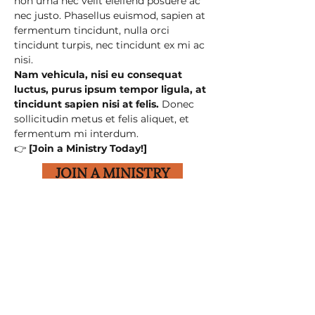
non urna nec velit eleifend posuere ac 
nec justo. Phasellus euismod, sapien at 
fermentum tincidunt, nulla orci 
tincidunt turpis, nec tincidunt ex mi ac 
nisi.
Nam vehicula, nisi eu consequat 
luctus, purus ipsum tempor ligula, at 
tincidunt sapien nisi at felis.
 Donec 
sollicitudin metus et felis aliquet, et 
fermentum mi interdum.
👉 
[Join a Ministry Today!]
JOIN A MINISTRY
Previous
Next